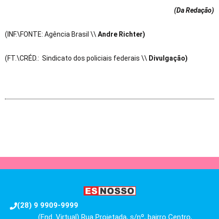
(Da Redação
)
(INF.\FONTE: Agência Brasil \\
Andre Richter)
(FT.\CRÉD.: Sindicato dos policiais federais \\
Divulgação)
(28) 9 9909-9999
(End. Virtual) Rua Projetada, s/nº, bairro Centro,