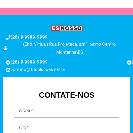
(28) 9 9909-9999
(End. Virtual) Rua Projetada, s/nº, bairro Centro,
Montanha\ES
(28) 9 9909-9999
contato@fitsolucoes.net.br
CONTATE-NOS