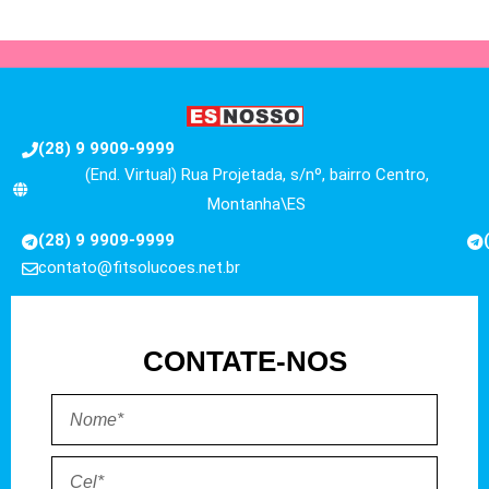
(28) 9 9909-9999
(End. Virtual) Rua Projetada, s/nº, bairro Centro,
Montanha\ES
(28) 9 9909-9999
contato@fitsolucoes.net.br
CONTATE-NOS