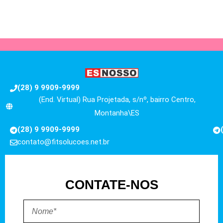
(28) 9 9909-9999
(End. Virtual) Rua Projetada, s/nº, bairro Centro,
Montanha\ES
(28) 9 9909-9999
contato@fitsolucoes.net.br
CONTATE-NOS