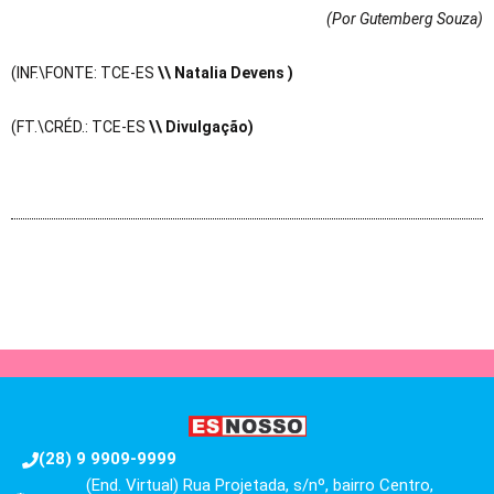
(Por Gutemberg Souza
)
(INF.\FONTE: TCE-ES
\\
Natalia Devens
)
(FT.\CRÉD.: TCE-ES
\\ Divulgação)
(28) 9 9909-9999
(End. Virtual) Rua Projetada, s/nº, bairro Centro,