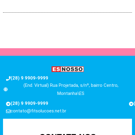
(28) 9 9909-9999
(End. Virtual) Rua Projetada, s/nº, bairro Centro,
Montanha\ES
(28) 9 9909-9999
contato@fitsolucoes.net.br