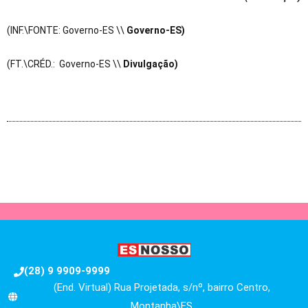
(INF.\FONTE: Governo-ES \\
Governo-ES)
(FT.\CRÉD.: Governo-ES \\
Divulgação)
(28) 9 9909-9999
(End. Virtual) Rua Projetada, s/nº, bairro Centro,
Montanha\ES