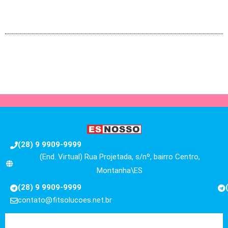
(28) 9 9909-9999
(End. Virtual) Rua Projetada, s/nº, bairro Centro,
Montanha\ES
(28) 9 9909-9999
contato@fitsolucoes.net.br