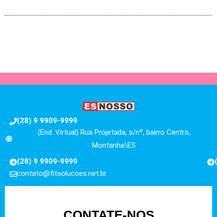
(28) 9 9909-9999
(End. Virtual) Rua Projetada, s/nº, bairro Centro,
Montanha\ES
(28) 9 9909-9999
contato@fitsolucoes.net.br
CONTATE-NOS