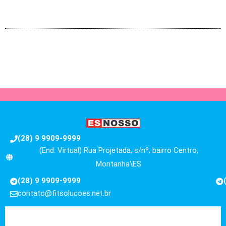
(28) 9 9909-9999
(End. Virtual) Rua Projetada, s/nº, bairro Centro,
Montanha\ES
(28) 9 9909-9999
contato@fitsolucoes.net.br