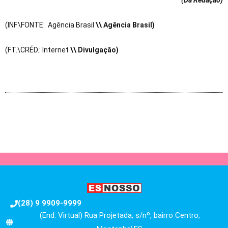
(Da Redação
)
(INF.\FONTE: Agência Brasil
\\ Agência Brasil)
(FT.\CRÉD.: Internet
\\ Divulgação)
(28) 9 9909-9999
(End. Virtual) Rua Projetada, s/nº, bairro Centro,