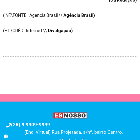
(Da Redação)
(INF.\FONTE: Agência Brasil \\
Agência Brasil)
(FT.\CRÉD.: Internet \\
Divulgação)
(28) 9 9909-9999
(End. Virtual) Rua Projetada, s/nº, bairro Centro,