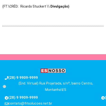
(FT.\CRÉD.: Ricardo Stuckert \\
Divulgação)
(28) 9 9909-9999
(End. Virtual) Rua Projetada, s/nº, bairro Centro,
Montanha\ES
(28) 9 9909-9999
contato@fitsolucoes.net.br