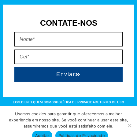
CONTATE-NOS
Enviar
EXPEDIENTE
QUEM SOMOS
POLÍTICA DE PRIVACIDADE
TERMO DE USO
Usamos cookies para garantir que oferecemos a melhor
Direitos reservados à FIT Soluções = Atualizado pelo Consórcio de
experiência em nosso site. Se você continuar a usar este site,
assumiremos que você está satisfeito com ele.
Agências: Kriativuz – Philadelphia – AGS2 = Hospedado em
hostgut.com.br
Aceitar
Políticas de Privacidade