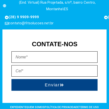
(End. Virtual) Rua Projetada, s/nº, bairro Centro,
Montanha\ES
(28) 9 9909-9999
contato@fitsolucoes.net.br
CONTATE-NOS
Enviar
EXPEDIENTE
QUEM SOMOS
POLÍTICA DE PRIVACIDADE
TERMO DE USO