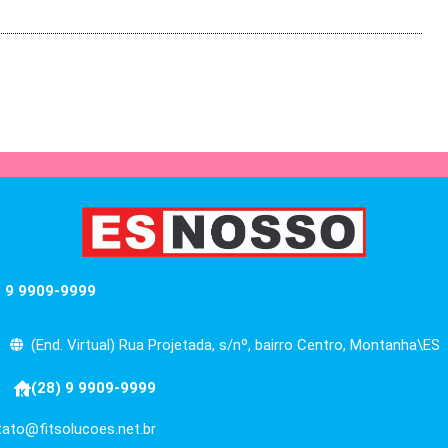
) 9 9909-9999
(End. Virtual) Rua Projetada, s/nº, bairro Centro, Montanha\ES
(28) 9 9909-9999
ato@fitsolucoes.net.br