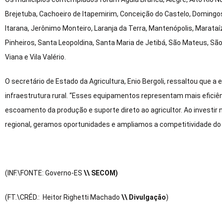
Brejetuba, Cachoeiro de Itapemirim, Conceição do Castelo, Domingos
Itarana, Jerônimo Monteiro, Laranja da Terra, Mantenópolis, Marataíz
Pinheiros, Santa Leopoldina, Santa Maria de Jetibá, São Mateus, Sã
Viana e Vila Valério.
O secretário de Estado da Agricultura, Enio Bergoli, ressaltou que
infraestrutura rural. “Esses equipamentos representam mais efici
escoamento da produção e suporte direto ao agricultor. Ao investi
regional, geramos oportunidades e ampliamos a competitividade do
(INF.\FONTE: Governo-ES
\\ SECOM)
(FT.\CRÉD.: Heitor Righetti Machado
\\ Divulgação
)