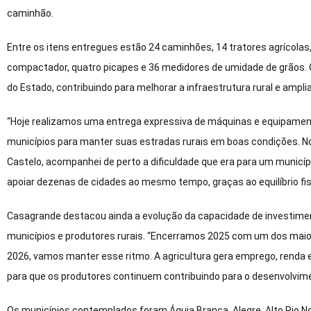
caminhão.
Entre os itens entregues estão 24 caminhões, 14 tratores agrícolas,
compactador, quatro picapes e 36 medidores de umidade de grãos. 
do Estado, contribuindo para melhorar a infraestrutura rural e ampli
“Hoje realizamos uma entrega expressiva de máquinas e equipament
municípios para manter suas estradas rurais em boas condições. No 
Castelo, acompanhei de perto a dificuldade que era para um municíp
apoiar dezenas de cidades ao mesmo tempo, graças ao equilíbrio fis
Casagrande destacou ainda a evolução da capacidade de investimen
municípios e produtores rurais. “Encerramos 2025 com um dos maio
2026, vamos manter esse ritmo. A agricultura gera emprego, renda e
para que os produtores continuem contribuindo para o desenvolvime
Os municípios contemplados foram Águia Branca, Alegre, Alto Rio No