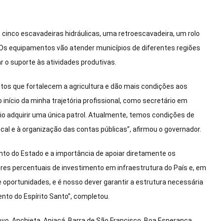
 cinco escavadeiras hidráulicas, uma retroescavadeira, um rolo
Os equipamentos vão atender municípios de diferentes regiões
ar o suporte às atividades produtivas.
os que fortalecem a agricultura e dão mais condições aos
início da minha trajetória profissional, como secretário em
io adquirir uma única patrol. Atualmente, temos condições de
cal e à organização das contas públicas”, afirmou o governador.
to do Estado e a importância de apoiar diretamente os
res percentuais de investimento em infraestrutura do País e, em
 oportunidades, e é nosso dever garantir a estrutura necessária
nto do Espírito Santo”, completou.
vo, Anchieta, Apiacá, Barra de São Francisco, Boa Esperança,