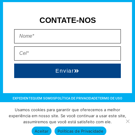
CONTATE-NOS
Enviar
EXPEDIENTE
QUEM SOMOS
POLÍTICA DE PRIVACIDADE
TERMO DE USO
Usamos cookies para garantir que oferecemos a melhor
Direitos reservados à FIT Soluções = Atualizado pelo Consórcio de
experiência em nosso site. Se você continuar a usar este site,
assumiremos que você está satisfeito com ele.
Agências: Kriativuz – Philadelphia – AGS2 = Hospedado em
hostgut.com.br
Aceitar
Políticas de Privacidade