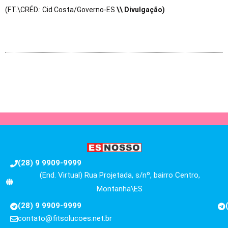
(FT.\CRÉD.: Cid Costa/Governo-ES
\\ Divulgação)
(28) 9 9909-9999
(End. Virtual) Rua Projetada, s/nº, bairro Centro,
Montanha\ES
(28) 9 9909-9999
contato@fitsolucoes.net.br