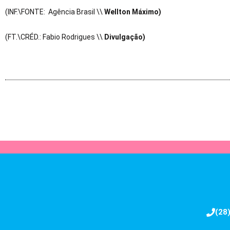
(INF.\FONTE: Agência Brasil \\
Wellton Máximo)
(FT.\CRÉD.: Fabio Rodrigues \\
Divulgação)
(28