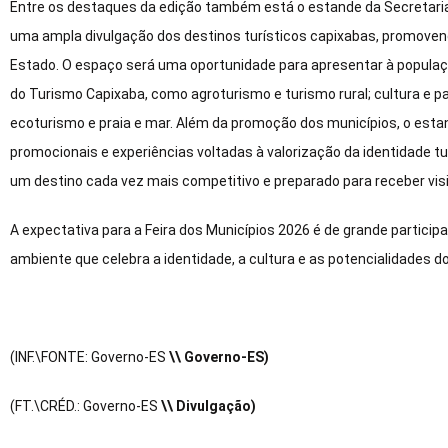
Entre os destaques da edição também está o estande da Secretaria 
uma ampla divulgação dos destinos turísticos capixabas, promovendo
Estado. O espaço será uma oportunidade para apresentar à populaç
do Turismo Capixaba, como agroturismo e turismo rural; cultura e p
ecoturismo e praia e mar. Além da promoção dos municípios, o estan
promocionais e experiências voltadas à valorização da identidade tu
um destino cada vez mais competitivo e preparado para receber visit
A expectativa para a Feira dos Municípios 2026 é de grande particip
ambiente que celebra a identidade, a cultura e as potencialidades do
(INF.\FONTE: Governo-ES
\\ Governo-ES)
(FT.\CRÉD.: Governo-ES
\\ Divulgação)