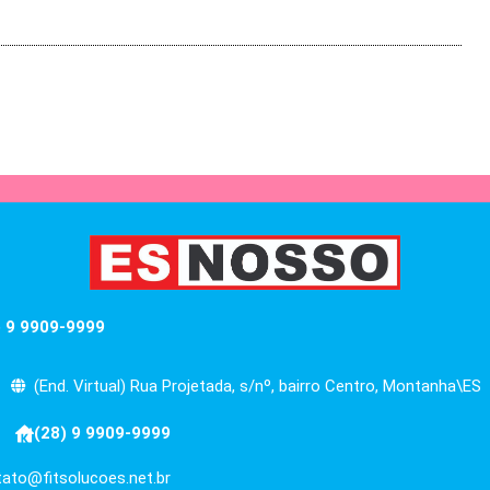
) 9 9909-9999
(End. Virtual) Rua Projetada, s/nº, bairro Centro, Montanha\ES
(28) 9 9909-9999
ato@fitsolucoes.net.br