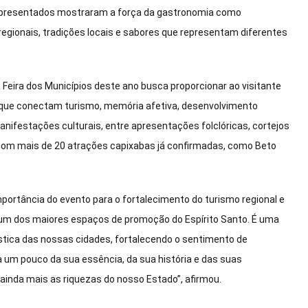
 apresentados mostraram a força da gastronomia como
s regionais, tradições locais e sabores que representam diferentes
a Feira dos Municípios deste ano busca proporcionar ao visitante
s que conectam turismo, memória afetiva, desenvolvimento
nifestações culturais, entre apresentações folclóricas, cortejos
com mais de 20 atrações capixabas já confirmadas, como Beto
portância do evento para o fortalecimento do turismo regional e
 é um dos maiores espaços de promoção do Espírito Santo. É uma
ística das nossas cidades, fortalecendo o sentimento de
a um pouco da sua essência, da sua história e das suas
inda mais as riquezas do nosso Estado”, afirmou.