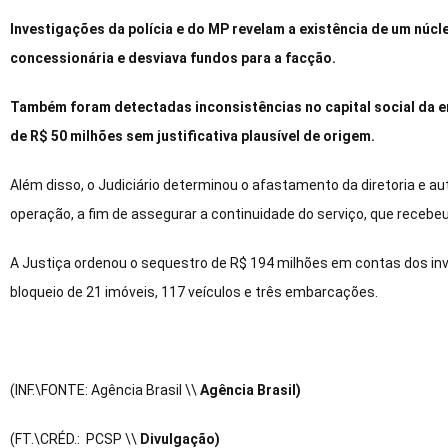
Investigações da polícia e do MP revelam a existência de um núc
concessionária e desviava fundos para a facção.
Também foram detectadas inconsistências no capital social da 
de R$ 50 milhões sem justificativa plausível de origem.
Além disso, o Judiciário determinou o afastamento da diretoria e au
operação, a fim de assegurar a continuidade do serviço, que receb
A Justiça ordenou o sequestro de R$ 194 milhões em contas dos inv
bloqueio de 21 imóveis, 117 veículos e três embarcações.
(INF.\FONTE: Agência Brasil \\
Agência Brasil)
(FT.\CRÉD.: PCSP \\
Divulgação)