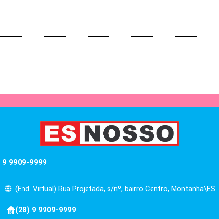
) 9 9909-9999
(End. Virtual) Rua Projetada, s/nº, bairro Centro, Montanha\ES
(28) 9 9909-9999