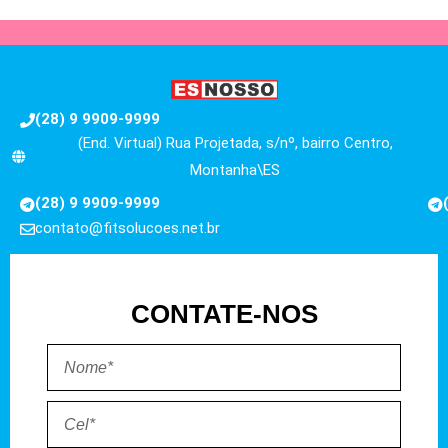
(28) 9 9909-9999
(End. Virtual) Rua Projetada, s/nº, bairro Centro,
Montanha\ES
(28) 9 9909-9999
contato@fitsolucoes.net.br
CONTATE-NOS