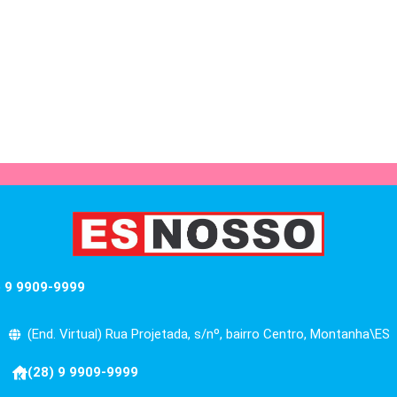
) 9 9909-9999
(End. Virtual) Rua Projetada, s/nº, bairro Centro, Montanha\ES
(28) 9 9909-9999