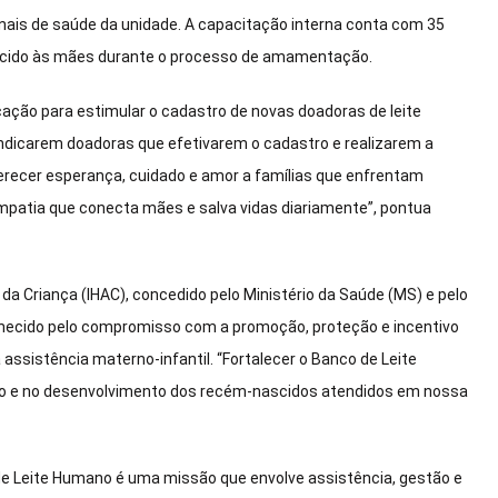
nais de saúde da unidade. A capacitação interna conta com 35
erecido às mães durante o processo de amamentação.
cação para estimular o cadastro de novas doadoras de leite
 indicarem doadoras que efetivarem o cadastro e realizarem a
ferecer esperança, cuidado e amor a famílias que enfrentam
patia que conecta mães e salva vidas diariamente”, pontua
o da Criança (IHAC), concedido pelo Ministério da Saúde (MS) e pelo
onhecido pelo compromisso com a promoção, proteção e incentivo
ssistência materno-infantil. “Fortalecer o Banco de Leite
ção e no desenvolvimento dos recém-nascidos atendidos em nossa
 de Leite Humano é uma missão que envolve assistência, gestão e