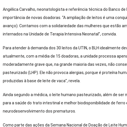
Angélica Carvalho, neonatologista e referência técnica do Banco d
importância de novas doadoras. “A ampliação de leitos é uma conq
avanço). Contamos com a solidariedade das mulheres que estão a
internados na Unidade de Terapia Intensiva Neonatal”, convida.
Para atender à demanda dos 30 leitos da UTIN, o BLH idealmente deve
atualmente, com a média de 15 doadoras, a unidade processa apenas
moderadamente grave que, na grande maioria das vezes, não con
pasteurizado (LHP). Ele não provoca alergias, porque é proteína h
produzidas à base de leite de vaca”, revela.
Ainda segundo a médica, o leite humano pasteurizado, além de ser
para a saúde do trato intestinal e melhor biodisponibilidade de ferr
neurodesenvolvimento dos prematuros.
Como parte das ações da Semana Nacional de Doação de Leite Humano