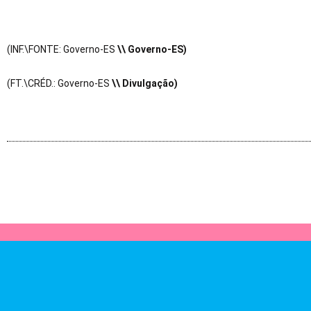
(INF.\FONTE: Governo-ES
\\ Governo-ES)
(FT.\CRÉD.: Governo-ES
\\ Divulgação)