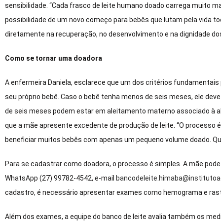
sensibilidade. “Cada frasco de leite humano doado carrega muito ma
possibilidade de um novo começo para bebês que lutam pela vida tod
diretamente na recuperação, no desenvolvimento e na dignidade do
Como se tornar uma doadora
A enfermeira Daniela, esclarece que um dos critérios fundamentai
seu próprio bebê. Caso o bebê tenha menos de seis meses, ele dev
de seis meses podem estar em aleitamento materno associado à a
que a mãe apresente excedente de produção de leite. “O processo é 
beneficiar muitos bebês com apenas um pequeno volume doado. Qua
Para se cadastrar como doadora, o processo é simples. A mãe pode
WhatsApp (27) 99782-4542, e-mail
bancodeleite.himaba@institutoa
cadastro, é necessário apresentar exames como hemograma e rastr
Além dos exames, a equipe do banco de leite avalia também os medi