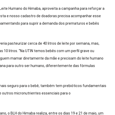
e Leite Humano do Himaba, aproveita a campanha para reforçar a
uista e nosso cadastro de doadoras precisa acompanhar esse
mamentando para suprir a demanda dos prematuros e bebês
ria pasteurizar cerca de 40 litros de leite por semana, mas,
 10 litros. “Na UTIN temos bebês com um perfil grave ou
seguem mamar diretamente da mãe e precisam do leite humano
umana para outro ser humano, diferentemente das fórmulas
 mais seguro para o bebê, também tem prebióticos fundamentais
o e outros micronutrientes essenciais para o
, o BLH do Himaba realiza, entre os dias 19 e 21 de maio, um