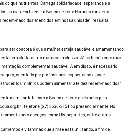
is do que nutrientes. Carrega solidariedade, esperança e a
os os dias. Fortalecer o Banco de Leite Humano é investir
s recém-nascidos atendidos em nossa unidade”, ressalta.
s para ser doadora é que a mulher esteja saudável e amamentando
e estar em aleitamento materno exclusivo. Já os bebês com mais
limentação complementar saudável. Além disso, é necessário
seguro, orientado por profissionais capacitados e pode
trocentos mililitros podem alimentar até dez recém-nascidos.”
 entrar em contato com o Banco de Leite do Himaba pelo
cqua.org.br
, telefone (27) 3636-3151 ou presencialmente. No
eamento para doenças como HIV, hepatites, entre outras.
camentos e vitaminas que a mãe está utilizando, a fim de