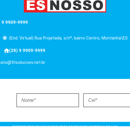
) 9 9909-9999
(End. Virtual) Rua Projetada, s/nº, bairro Centro, Montanha\ES
(28) 9 9909-9999
ato@fitsolucoes.net.br
EXPEDIENTE
QUEM SOMOS
POLÍTICA DE PRIVACIDADE
TERMO DE USO