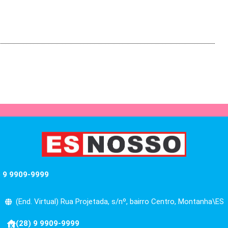
) 9 9909-9999
(End. Virtual) Rua Projetada, s/nº, bairro Centro, Montanha\ES
(28) 9 9909-9999