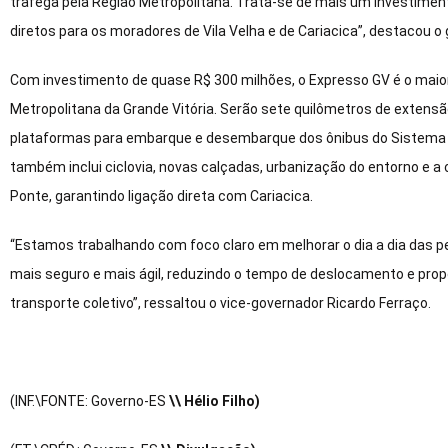
trafega pela Região Metropolitana. Trata-se de mais um investiment
diretos para os moradores de Vila Velha e de Cariacica”, destacou 
Com investimento de quase R$ 300 milhões, o Expresso GV é o maior
Metropolitana da Grande Vitória. Serão sete quilômetros de extens
plataformas para embarque e desembarque dos ônibus do Sistema 
também inclui ciclovia, novas calçadas, urbanização do entorno e 
Ponte, garantindo ligação direta com Cariacica.
“Estamos trabalhando com foco claro em melhorar o dia a dia das pe
mais seguro e mais ágil, reduzindo o tempo de deslocamento e pro
transporte coletivo”, ressaltou o vice-governador Ricardo Ferraço.
(INF.\FONTE: Governo-ES
\\ Hélio Filho)