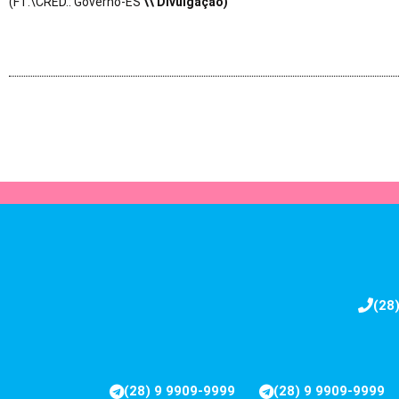
(FT.\CRÉD.: Governo-ES
\\ Divulgação)
(28
(28) 9 9909-9999
(28) 9 9909-9999