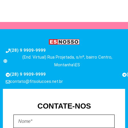
(28) 9 9909-9999
(End. Virtual) Rua Projetada, s/nº, bairro Centro,
Montanha\ES
(28) 9 9909-9999
contato@fitsolucoes.net.br
CONTATE-NOS