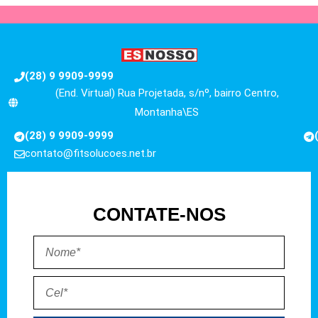
(28) 9 9909-9999
(End. Virtual) Rua Projetada, s/nº, bairro Centro,
Montanha\ES
(28) 9 9909-9999
contato@fitsolucoes.net.br
CONTATE-NOS